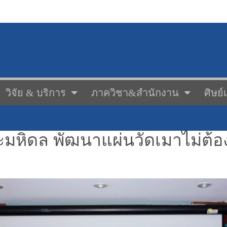
วิจัย & บริการ
ภาควิชา&สำนักงาน
ศิษย์
ะมหิดล พัฒนาแผ่นวัดเมาไม่ต้อง