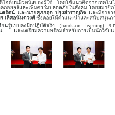
ีไฮด์บนผิวหนังของผู้ใช้ โดยใช้แนวคิดจากเทคโนโล
่มแอลกอฮอล์และเพิ่มความปลอดภัยในสังคม โดยสมาช
ตรัตน์
และ
นายศุภกฤต ปรุงสำราญกิจ
และมีอาจารย
 เลิศอนันตวงศ์
ซึ่งคอยให้คำแนะนำและสนับสนุนกา
ียนรู้แบบลงมือปฏิบัติจริง (hands-on learning) ขอ
่งยืน และเตรียมความพร้อมสำหรับการเป็นนักวิจั