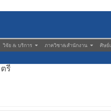
วิจัย & บริการ
ภาควิชา&สำนักงาน
ศิษย์
ตรี