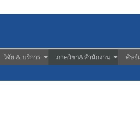
วิจัย & บริการ
ภาควิชา&สำนักงาน
ศิษย์