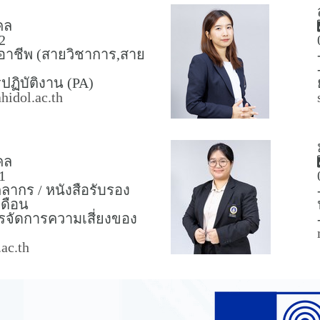
คล
2
อาชีพ (สายวิชาการ,สาย
ฏิบัติงาน (PA)
idol.ac.th
คล
1
ลากร / หนังสือรับรอง
นเดือน
รจัดการความเสี่ยงของ
.ac.th