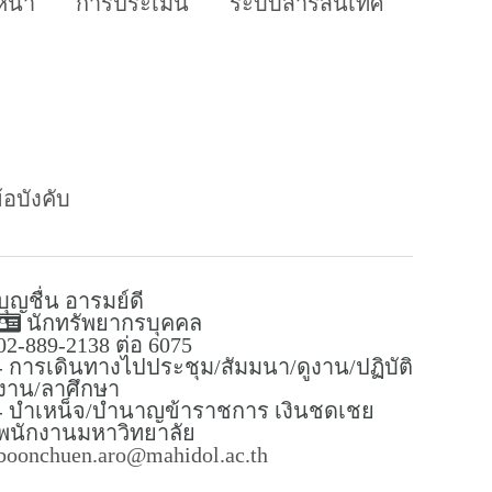
หน้า
การประเมิน
ระบบสารสนเทศ
อบังคับ
บุญชื่น อารมย์ดี
นักทรัพยากรบุคคล
02-889-2138 ต่อ 6075
- การเดินทางไปประชุม/สัมมนา/ดูงาน/ปฏิบัติ
งาน/ลาศึกษา
- บำเหน็จ/บำนาญข้าราชการ เงินชดเชย
พนักงานมหาวิทยาลัย
boonchuen.aro@mahidol.ac.th