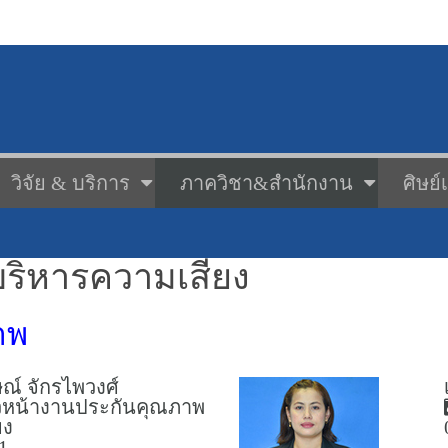
วิจัย & บริการ
ภาควิชา&สำนักงาน
ศิษย์
ิหารความเสี่ยง
าพ
ณ์ จักรไพวงศ์
วหน้างานประกันคุณภาพ
ยง
1