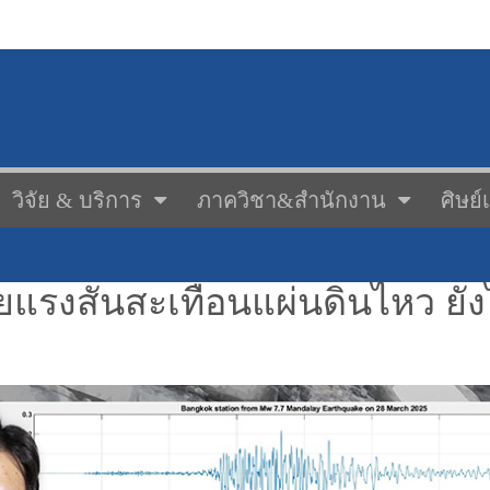
วิจัย & บริการ
ภาควิชา&สำนักงาน
ศิษย์
ผยแรงสั่นสะเทือนแผ่นดินไหว ย