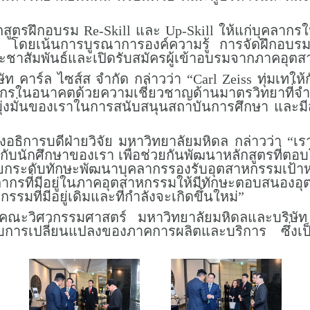
หลักสูตรฝึกอบรม Re-Skill และ Up-Skill ให้แก่บุค
ย โดยเน้นการบูรณาการองค์ความรู้ การจัดฝึกอบรม แ
ประชาสัมพันธ์และเปิดรับสมัครผู้เข้าอบรมจากภาคอุต
ัท คาร์ล ไซส์ส จำกัด กล่าวว่า “Carl Zeiss ทุ่มเทใ
วกรในอนาคตด้วยความเชี่ยวชาญด้านมาตรวิทยาที่จำ
มมุ่งมั่นของเราในการสนับสนุนสถาบันการศึกษา และมี
อธิการบดีฝ่ายวิจัย มหาวิทยาลัยมหิดล กล่าวว่า “เรารู
ห้กับนักศึกษาของเรา เพื่อช่วยกันพัฒนาหลักสูตรที
กระดับทักษะพัฒนาบุคลากรรองรับอุตสาหกรรมเป้าหม
ุคลากรที่มีอยู่ในภาคอุตสาหกรรมให้มีทักษะตอบสนอง
ที่มีอยู่เดิมและที่กำลังจะเกิดขึ้นใหม่”
ั่นของคณะวิศวกรรมศาสตร์ มหาวิทยาลัยมหิดลและบร
ับการเปลี่ยนแปลงของภาคการผลิตและบริการ ซึ่งเป