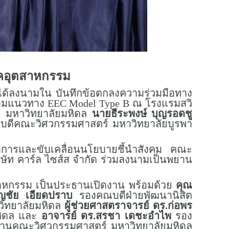
าคอุตสาหกรรม
 ได้ลงนามใน บันทึกข้อตกลงความร่วมมือทาง
ตามแนวทาง EEC Model Type B ณ โรงแรมสวิ
ัย มหาวิทยาลัยมหิดล
นายธีระพงษ์ บุญรอดชู
ดีคณะวิศวกรรมศาสตร์ มหาวิทยาลัยบูรพา
การและขับเคลื่อนนโยบายชี้นำสังคม คณะ
ิษัท คาร์ล ไซส์ส จำกัด ร่วมลงนามเป็นพยาน
าหกรรม เป็นประธานเปิดงาน พร้อมด้วย
คุณ
ัญชัย เอียดปราบ
รองคณบดีฝ่ายพัฒนานิสิต
วิทยาลัยมหิดล
ผู้ช่วยศาสตราจารย์ ดร.ก่อพร
หิดล และ
อาจารย์ ดร.สรชา เดชะอำไพ
รอง
งานคณะวิศวกรรมศาสตร์ มหาวิทยาลัยมหิดล