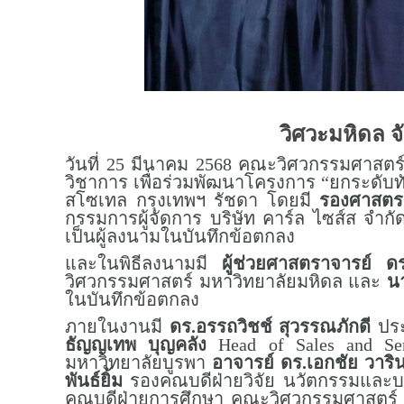
วิศวะมหิดล 
วันที่ 25 มีนาคม 2568 คณะวิศวกรรมศาสตร
วิชาการ เพื่อร่วมพัฒนาโครงการ “ยกระดั
สโซเทล กรุงเทพฯ รัชดา โดยมี
รองศาสตรา
กรรมการผู้จัดการ บริษัท คาร์ล ไซส์ส จำก
เป็นผู้ลงนามในบันทึกข้อตกลง
และในพิธีลงนามมี
ผู้ช่วยศาสตราจารย์ ด
วิศวกรรมศาสตร์ มหาวิทยาลัยมหิดล และ
นา
ในบันทึกข้อตกลง
ภายในงานมี
ดร.อรรถวิชช์ สุวรรณภักดี
ประ
ธัญญเทพ บุญคลัง
Head of Sales and S
มหาวิทยาลัยบูรพา
อาจารย์ ดร.เอกชัย วารินศ
พันธ์ยิ้ม
รองคณบดีฝ่ายวิจัย นวัตกรรมและบ
คณบดีฝ่ายการศึกษา คณะวิศวกรรมศาสตร์ 