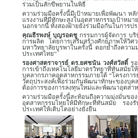
ร่วมเป็นสักขีพยานในพิธี
ความร่วมมือครั้งนี้มีเป้าหมายเพื่อพัฒนา 
แรงงานที่มีทักษะสูงในอุตสาหกรรมเป้าหมา
นอกจากนี้ ทั้งสองฝ่ายยังร่วมมือกันในการ
คุณธีรพงษ์ บุญรอดชู
กรรมการผู้จัดการ บริษ
การผลิต โดยการเสริมสร้างศักยภาพให้วิศ
มหาวิทยาลัยบูรพาในครั้งนี้ ตอกย้ำถึงควา
ประเทศไทย”
รองศาสตราจารย์ ดร.ยศชนัน วงศ์สวัสดิ์
รอง
การเข้าถึงเทคโนโลยีมาตรวิทยาที่ทันสมัยใ
บุคลากรภาคอุตสาหกรรมภายใต้ “โครงการย
วัตถุประสงค์เพื่อร่วมกันพัฒนาทักษะของบ
ต้องการของการลงทุนใหม่และพัฒนาอุตสาหกรรม
ความร่วมมือครั้งนี้สะท้อนถึงความมุ่งม
อุตสาหกรรมไทยให้มีทักษะที่ทันสมัย รองร
ประเทศให้เติบโตอย่างยั่งยืน