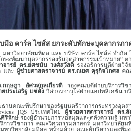
จับมือ คาร์ล ไซส์ส ยกระดับทักษะบุคลากรภ
์ มหาวิทยาลัยมหิดล และ บริษัท คาร์ล ไซส์ส จำกัด
บทักษะพัฒนาบุคลากรรองรับอุตสาหกรรมเป้าหมาย” 
จารย์ ดร.ยศชนัน วงศ์สวัสดิ์
รองอธิการบดีฝ่ายวิจ
ัด และ
ผู้ช่วยศาสตราจารย์ ดร.ณยศ คุรุกิจโกศล
คณบ
ร.กฤษฎา อัศวสกุลเกียรติ
รองคณบดีฝ่ายบริการวิชา
ยประเสริฐ แซ่ตั้ง
วิศวกรอาวุโสฝ่ายแอปพลิเคชัน บร
ธานคณะที่ปรึกษาของรัฐมนตรีว่าการกระทรวงอุตส
ervices IQS ประเทศไทย
ผู้ช่วยศาสตราจารย์ ดร.ส
ิริรักษ์
รองผู้อำนวยการหอสมุดและคลังความรู้ มหา
ริการวิชาการ คณะวิศวกรรมศาสตร์ มหาวิทยาลัยม
มหาวิทยาลัยมหิดล พร้อมด้วย คณะผู้บริหารและทีม