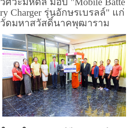
วิศวะมหิดล มอบ "Mobile Batte
ry Charger รุ่นอักษรเบรลล์" แก่
วัดมหาสวัสดิ์นาคพุฒาราม