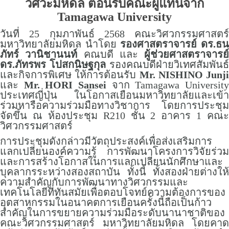
วิศวะมหิดล ต้อนรับคณะผู้แทนจาก
Tamagawa University
วันที่ 25 กุมภาพันธ์ 2568 คณะวิศวกรรมศาสตร์
มหาวิทยาลัยมหิดล นำโดย
รองศาสตราจารย์ ดร.ธ
ภัทร์ วานิชานนท์
คณบดี และ
ผู้ช่วยศาสตราจารย์
ดร.ภัทรพร โปสกนิษฐกุล
รองคณบดีฝ่ายวิเทศสัมพันธ์
และกิจการพิเศษ ให้การต้อนรับ
Mr. NISHINO Junji
และ
Mr. HORI Sansei
จาก Tamagawa Universit
ประเทศญี่ปุ่น ในโอกาสเยือนมหาวิทยาลัยและเข้า
ร่วมหารือความร่วมมือทางวิชาการ โดยการประชุม
จัดขึ้น ณ ห้องประชุม R210 ชั้น 2 อาคาร 1 คณะ
วิศวกรรมศาสตร์
การประชุมดังกล่าวมีวัตถุประสงค์เพื่อส่งเสริมการ
แลกเปลี่ยนองค์ความรู้ การพัฒนาโครงการวิจัยร่วม
และการสร้างโอกาสในการแลกเปลี่ยนนักศึกษาและ
บุคลากรระหว่างสองสถาบัน ทั้งนี้ ทั้งสองฝ่ายต่างให้
ความสำคัญกับการพัฒนาทางวิศวกรรมและ
เทคโนโลยีที่ทันสมัยเพื่อตอบโจทย์ความต้องการของ
อุตสาหกรรมในอนาคตการเยือนครั้งนี้ถือเป็นก้าว
สำคัญในการขยายความร่วมมือระดับนานาชาติของ
คณะวิศวกรรมศาสตร์ มหาวิทยาลัยมหิดล โดยคาด