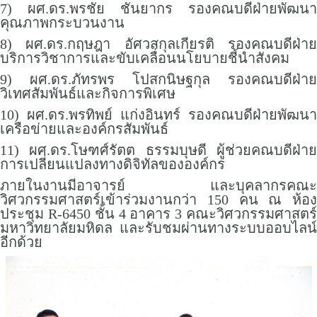
7) ผศ.ดร.พรชัย ชันยากร รองคณบดีฝ่ายพัฒนา
คุณภาพกระบวนงาน
8) ผศ.ดร.กฤษฎา อัศวสกุลเกียรติ รองคณบดีฝ่าย
บริการวิชาการและขับเคลื่อนนโยบายชี้นำสังคม
9) ผศ.ดร.ภัทรพร โปสกนิษฐกุล รองคณบดีฝ่าย
วิเทศสัมพันธ์และกิจการพิเศษ
10) ผศ.ดร.พรทิพย์ แก่งอินทร์ รองคณบดีฝ่ายพัฒนา
เครือข่ายและองค์กรสัมพันธ์
11) ผศ.ดร.โษฑศ์รัตต ธรรมบุษดี ผู้ช่วยคณบดีฝ่าย
การเปลี่ยนแปลงทางดิจิทัลขององค์กร
ภายในงานมีอาจารย์ และบุคลากรคณะ
วิศวกรรมศาสตร์เข้าร่วมงานกว่า 150 คน ณ ห้อง
ประชุม R-6450 ชั้น 4 อาคาร 3 คณะวิศวกรรมศาสตร์
มหาวิทยาลัยมหิดล และรับชมผ่านทางระบบออบไลน์
อีกด้วย