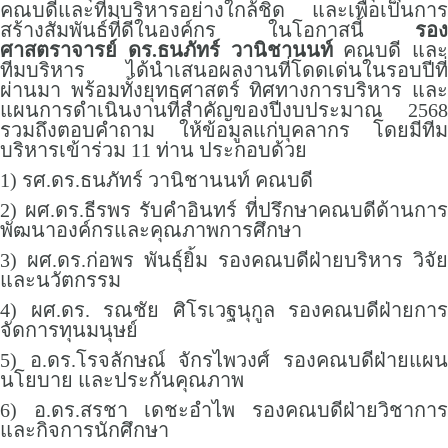
คณบดีและทีมบริหารอย่างใกล้ชิด และเพื่อเป็นการ
สร้างสัมพันธ์ที่ดีในองค์กร ในโอกาสนี้
รอง
ศาสตราจารย์ ดร.ธนภัทร์ วานิชานนท์
คณบดี และ
ทีมบริหาร ได้นำเสนอผลงานที่โดดเด่นในรอบปีที่
ผ่านมา พร้อมทั้งยุทธศาสตร์ ทิศทางการบริหาร และ
แผนการดำเนินงานที่สำคัญของปีงบประมาณ 2568
รวมถึงตอบคำถาม ให้ข้อมูลแก่บุคลากร โดยมีทีม
บริหารเข้าร่วม 11 ท่าน ประกอบด้วย
1) รศ.ดร.ธนภัทร์ วานิชานนท์ คณบดี
2) ผศ.ดร.ธีรพร รับคำอินทร์ ที่ปรึกษาคณบดีด้านการ
พัฒนาองค์กรและคุณภาพการศึกษา
3) ผศ.ดร.ก่อพร พันธุ์ยิ้ม รองคณบดีฝ่ายบริหาร วิจัย
และนวัตกรรม
4) ผศ.ดร. รณชัย ศิโรเวฐนุกูล รองคณบดีฝ่ายการ
จัดการทุนมนุษย์
5) อ.ดร.โรจลักษณ์ จักรไพวงศ์ รองคณบดีฝ่ายแผน
นโยบาย และประกันคุณภาพ
6) อ.ดร.สรชา เดชะอำไพ รองคณบดีฝ่ายวิชาการ
และกิจการนักศึกษา