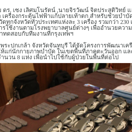
. เซง เลิศมโนรัตน์ ,นายจิรวัฒน์ จิตประสูติวิทย์
อ เครื่องกระตุ้นไฟฟ้าแก้ปลายเท้าตก สำหรับช่วยบำบัด
วัดทุกจังหวัดทั่วประเทศแห่งละ 3 เครื่อง รวมกว่า 23
รใช้งานตามโรงพยาบาลศูนย์ต่างๆ เพื่ออำนวยความสะ
งมาทดสอบกับทีมงานที่กรุงเทพฯ
าลพระปกเกล้า จังหวัดจันทบุรี ได้จัดโครงการพัฒนาเ
รให้แก่นักกายภาพบำบัด ในเขตพื้นที่ภาคตะวันออก และ
วน 8 แห่ง เพื่อนำไปใช้กับผู้ป่วยในพื้นที่ต่อไป