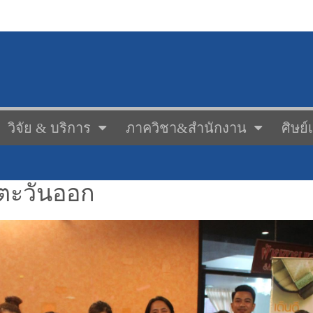
วิจัย & บริการ
ภาควิชา&สำนักงาน
ศิษย์
คตะวันออก