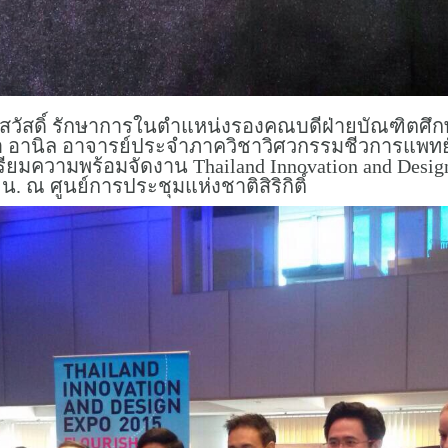
ศ์สวัสดิ์ รักษาการในตำแหน่งรองคณบดีฝ่ายบัณฑิตศึ
า อานิล อาจารย์ประจำภาควิชาวิศวกรรมชีวการแพทย์
วามพร้อมจัดงาน Thailand Innovation and Design Exp
 น. ณ ศูนย์การประชุมแห่งชาติสิริกิติ์