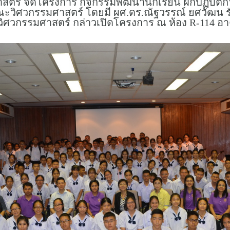
ศาสตร์ จัดโครงการ กิจกรรมพัฒนานักเรียน ฝึกปฏิบัต
ะคณะวิศวกรรมศาสตร์ โดยมี ผศ.ดร.ณัฐวรรณ์ ยศวัฒ
วิศวกรรมศาสตร์ กล่าวเปิดโครงการ ณ ห้อง R-114 อ