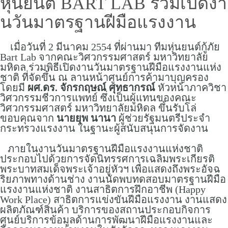
หุ่นยนต์ BART LAB ร่วมเปิดงา
นวันมาตรฐานฝีมือแรงงาน
เมื่อวันที่ 2 มีนาคม 2554 ที่ผ่านมา ทีมหุ่นยนต์กู้ภัย
Bart Lab จากคณะวิศวกรรมศาสตร์ มหาวิทยาลัย
มหิดล ร่วมพิธีเปิดงานวันมาตรฐานฝีมือแรงงานแห่ง
ชาติ ที่จัดขึ้น ณ ลานหน้าศูนย์การค้ามาบุญครอง
โดยมี
ผศ.ดร. จักรกฤษณ์ ศุทธากรณ์
หัวหน้าภาควิชา
วิศวกรรมชีวการแพทย์ ซึ่งเป็นผู้แทนของคณะ
วิศวกรรมศาสตร์ มหาวิทยาลัยมหิดล ขึ้นรับโล่
ขอบคุณจาก
นายยุพ นานา
ผู้ช่วยรัฐมนตรีประจำ
กระทรวงแรงงาน ในฐานะผู้สนับสนุนการจัดงาน
ภายในงานวันมาตรฐานฝีมือแรงงานแห่งชาติ
ประกอบไปด้วยการจัดนิทรรศการเฉลิมพระเกียรติ
พระบาทสมเด็จพระเจ้าอยู่หัวฯ เพื่อแสดงถึงพระอัจฉ
ริยภาพทางด้านช่าง งานนัดพบทดสอบมาตรฐานฝีมือ
แรงงานแห่งชาติ งานสาธิตการฝึกอาชีพ (Happy
Work Place) สาธิตการแข่งขันฝีมือแรงงาน งานแสดง
ผลิตภัณฑ์สินค้า บริการของสถานประกอบกิจการ
ศูนย์บริการข้อมูลด้านการพัฒนาฝีมือแรงงานและ